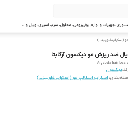
سوری
تجهیزات و لوازم برقی
روغن، محلول، سرم، اسپری، ویال و ...
و (اسکراب،فلویید…)
یال ضد ریزش مو دیکسون آرگابتا
Argabeta hair loss 
ند:
دیکسون
ته‌بندی
:
اسکراب اسکالپ مو (اسکراب،فلویید…)