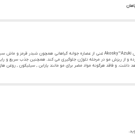
ر دوره تلوژن
وس و آویشن
ویال ضد ریزش آرگابتا دیکسون با بهره مندی از کمپلکس Akosky™Azuki غنی از عصاره جوانه گی
ده و از ریزش مو در مرحله تلوژن جلوگیری می کند. همچنین جذب سریع و را
د داشت. و فاقد هرگونه مواد مضر برای مو مانند پارابن , سیلیکون , روغن ها
ید.