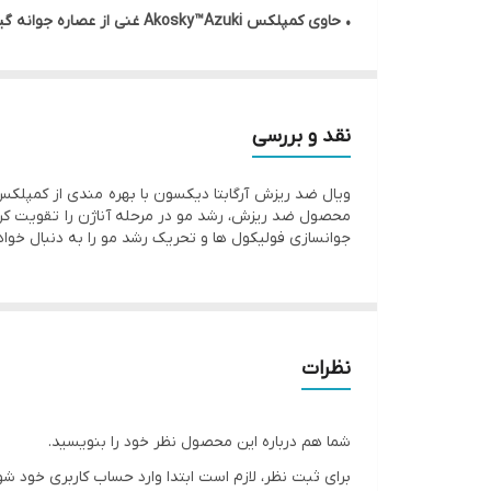
• حاوی کمپلکس Akosky™Azuki غنی از عصاره جوانه گیاهان
• تحریک فولیکول ها و رشد در دوره آناژن و ضد ریزش د
• جذب سریع، رایحه دلنشین غنی از روغن های اوکالیپت
• حاوی ۸ ویال ۸ میلی گرم
نقد و بررسی
• محصول کشور ایتالیا
محصول ضد ریزش، رشد مو در مرحله آناژن را تقویت کر
جوانسازی فولیکول ها و تحریک رشد مو را به دنبال خواه
نظرات
شما هم درباره این محصول نظر خود را بنویسید.
برای ثبت نظر، لازم است ابتدا وارد حساب کاربری خود شو