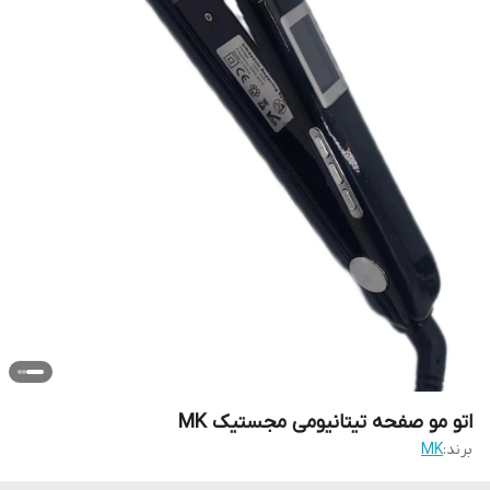
اتو مو صفحه تیتانیومی مجستیک MK
برند:
MK