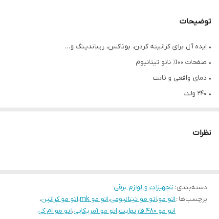
توضیحات
• ایده آل برای کراتینه کردن، بوتاکس، ریباندینگ و…
• صفحات ۱۰۰٪ نانو تیتانیوم
• دمای واقعی و ثابت
• ۲۴۰ ولت
• امکان تنظیم دما تا ۴۸۰ درجه فارنهایت / ۲۵۰ درجه سانتیگراد
• خاموش شدن خودکار در صورت تنظیم
نظرات
• سیم بلند ۳۶۰ درجه
• نمایشگر دیجیتال
• امکان قفل کردن صفحات
دسته‌بندی
:
• محصول کشور آمریکا
تجهیزات و لوازم برقی
برچسب‌ها :
اتو مو
،
اتو مو تیتانیومی
،
اتو مو mk
،
اتو مو کراتین
،
اتو مو ۴۸۰ فارنهایت
،
اتو مو آمریکایی
،
اتو مو ام کی