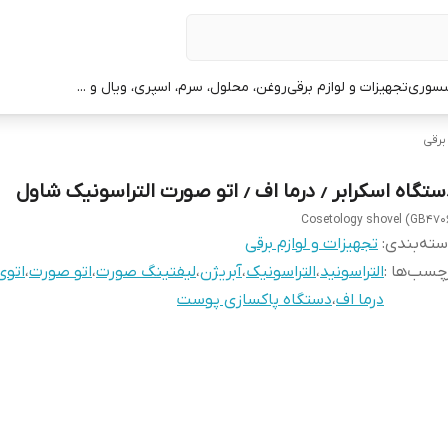
سوری
تجهیزات و لوازم برقی
روغن، محلول، سرم، اسپری، ویال و ...
برقی
اه اسکرابر ٫ درما اف ٫ اتو صورت التراسونیک شاول
Cosetology shovel (GB470
ته‌بندی
:
تجهیزات و لوازم برقی
چسب‌ها :
التراسونید
،
التراسونیک
،
آبریژن
،
لیفتینگ صورت
،
اتو صورت
،
اتو
درما اف
،
دستگاه پاکسازی پوست