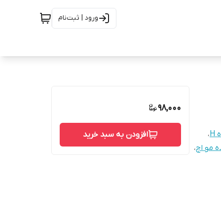
ورود | ثبت‌نام
98,000
H
،
افزودن به سبد خرید
ه مو اچ
،