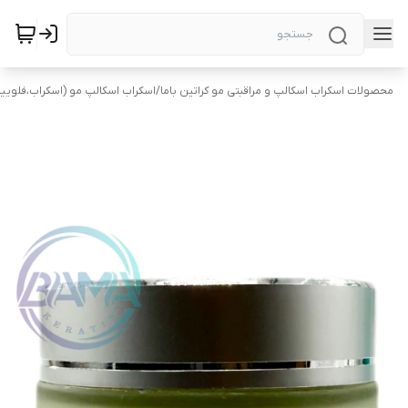
محصولات اسکراب اسکالپ و مراقبتی مو کراتین باما
/
اسکراب اسکالپ مو (اسکراب،فلویی