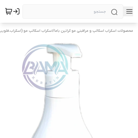
محصولات اسکراب اسکالپ و مراقبتی مو کراتین باما
/
اسکراب اسکالپ مو (اسکراب،فلویی