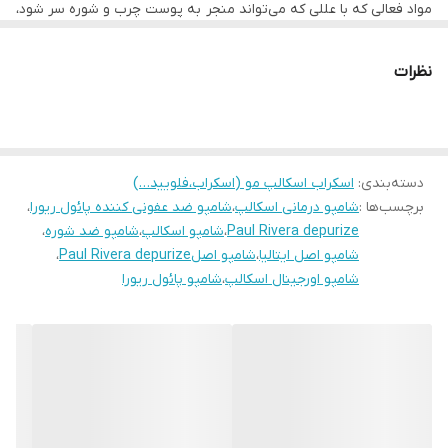
مواد فعالی که با عللی که می‌تواند منجر به پوست چرب و شوره سر شود،
مبارزه می‌کند. اثربخشی و تحمل آن به صورت بالینی آزمایش شده‌است.
نظرات
دسته‌بندی
:
اسکراب اسکالپ مو (اسکراب،فلویید…)
برچسب‌ها :
شامپو درمانی اسکالپ
،
شامپو ضد عفونی کننده پائول ریورا
،
Paul Rivera depurize
،
شامپو اسکالپ
،
شامپو ضد شوره
،
شامپو اصل ایتالیا
،
شامپو اصلPaul Rivera depurize
،
شامپو اورجینال اسکالپ
،
شامپو پائول ریورا