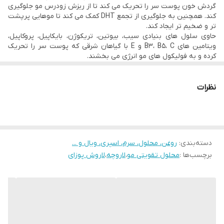
گردش خون پوست سر را تحریک می کند تا از ریزش زودرس مو جلوگیری
• حاوی ویتامین های B3، B5، C و E و ...
کند. همچنین به جلوگیری از تجمع DHT کمک می کند تا موهایی پرپشت
تر و ضخیم تر ایجاد کند.
• برای بیماران مبتلا به آلوپسی آندروژنتیک
حاوی سلول های بنیادی سیب، بیوتین، تریکوژن، بایکاپیل، پروکاپیل،
• حجم ۸۰ میل
ویتامین های B3، B5، C و E با گیاهان شرقی که پوست سر را تحریک
کرده و به فولیکول های مو انرژی می بخشند.
• محصول فرانسه
همچنین حاوی اولئانولیک اسید، آپیژنین، بیوتینیل، تری پپتید-1،
کاپیکسیل، دی آمینوپیریمیدین اکسید، آدنوزین، بیوتین و جینکو بیلوبا
در بیماران مبتلا به آلوپسی آندروژنتیک و تلوژن افلوویوم.
نظرات
دسته‌بندی
:
روغن، محلول، سرم، اسپری، ویال و ...
برچسب‌ها :
محلول تقویتی مو
،
لاروچه
،
لاروش پوزای