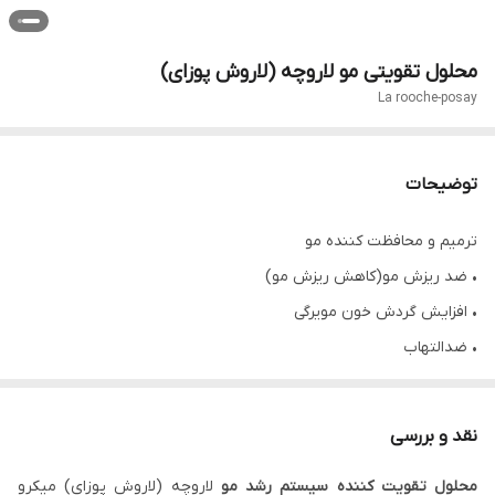
محلول تقویتی مو لاروچه (لاروش پوزای)
La rooche-posay
توضیحات
ترمیم و محافظت کننده مو
• ضد ریزش مو(کاهش ریزش مو)
• افزایش گردش خون مویرگی
• ضدالتهاب
• افزایش رشد مو
• تسکین دهنده التهابات کف سر
نقد و بررسی
• بازسازی موهای آسیب دیده
محلول تقویت کننده سیستم رشد مو
لاروچه (لاروش پوزای) میکرو
• تحریک و تقویت کننده مو و پوست سر