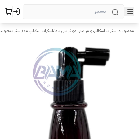
محصولات اسکراب اسکالپ و مراقبتی مو کراتین باما
/
اسکراب اسکالپ مو (اسکراب،فلویی