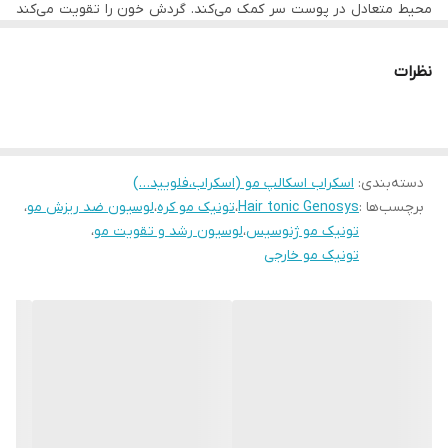
محیط متعادل در پوست سر کمک می‌کند. گردش خون را تقویت می‌کند
و مواد مغذی ضروری را برای ریشه مو فراهم می‌کند. این محصول
همچنین می‌تواند تعادل رطوبت مو را بهبود ببخشد.
ترکیبات تونیک ژنوسیس:
نظرات
• آب
• الکل دنا
• دی پروپیلن گلیکول
• اتوکسی دی گلیکول
• مس اینپپتید-۱
دسته‌بندی
:
اسکراب اسکالپ مو (اسکراب،فلویید…)
• عصاره ریشه آکوروس کالاموس
برچسب‌ها :
Hair tonic Genosys
،
تونیک مو کره
،
لوسیون ضد ریزش مو
،
• پانتنول
• عصاره گیاه شیرین بیان
تونیک مو ژنوسیس
،
لوسیون رشد و تقویت مو
،
• عصاره برگ کاملیا
تونیک مو خارجی
• اسید سالیسیلیک
• عصاره گیاه بابونه