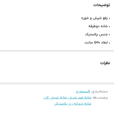
توضیحات
• رفع شپش و شوره
• شانه دوطرفه
• جنس پلاستیک
• ابعاد ۱۰×۵ سانت
نظرات
دسته‌بندی
:
اکسسوری
برچسب‌ها :
شانه ضد شپش
،
شانه شپش گیر
،
شانه دندانه ریز پلاستیکی