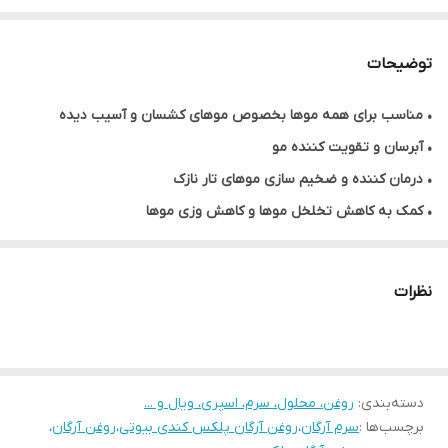
توضیحات
• مناسب برای همه موها بخصوص موهای کشسان و آسیب دیده
• آبرسان و تقویت کننده مو
• درمان کننده و ضخیم سازی موهای تار نازک
• کمک به کاهش تخلخل موها و کاهش وزی موها
• درخشان کننده مو
• بدون سولفات
نظرات
• حجم ۱۰۰ میل
• فرموله ایتالیا
دسته‌بندی
:
روغن، محلول، سرم، اسپری، ویال و ...
برچسب‌ها :
سرم آرگان
،
روغن آرگان پلکس کندی بیوتی
،
روغن آرگان
،