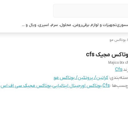
سوری
تجهیزات و لوازم برقی
روغن، محلول، سرم، اسپری، ویال و ...
/ بوتاکس مو
وتاکس مجیک cfs
Majico btx c
ند:
Cfs
ته‌بندی
:
کراتین/ پروتئین/ بوتاکس مو
چسب‌ها :
Cfs
،
بوتاکس اورجینال ایتالیایی
،
بوتاکس مجیک سی اف اس