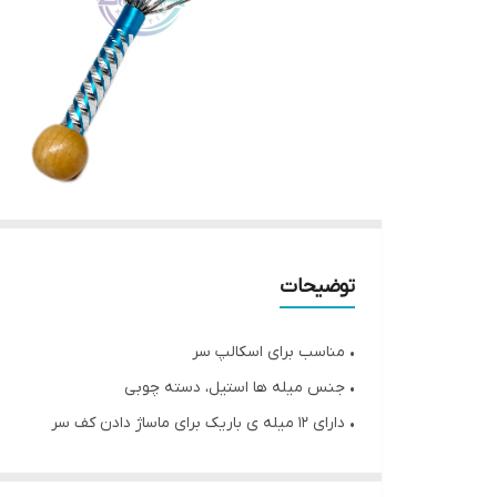
توضیحات
• مناسب برای اسکالپ سر
• جنس میله ها استیل، دسته چوبی
• دارای ۱۲ میله ی باریک برای ماساژ دادن کف سر
• بهبود جریان خون در پوست سر
• طول ۲۴ سانتی‌متر