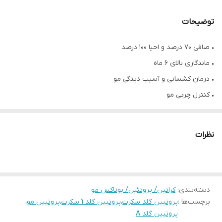
توضیحات
• صافی ۷۰ درصد و احیا ۱۰۰ درصد
• ماندگاری بالای ۶ ماه
• درمان کشسانی و آسیب دیدگی مو
• کنترل چربی مو
• درمان خشکی مو
• نرمی و لطافت بالا
نظرات
• کاملا گیاهی
• حجم ۸۰۰ میلی لیتر
• محصول کشور برزیل
دسته‌بندی
:
کراتین/ پروتئین/ بوتاکس مو
برچسب‌ها :
پروتیین گلد سکرت
،
پروتیین گلد آ سکرت
،
پروتیین مو
،
پروتیین گلد A