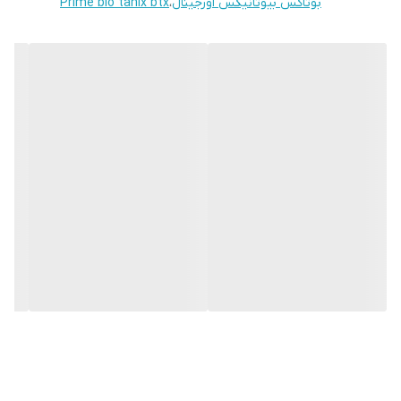
بوتاکس بیوتانیکس اورجینال
،
Prime bio tanix btx
• حجم ۱۰۰۰ میلی لیتر
• محصول کشور برزیل