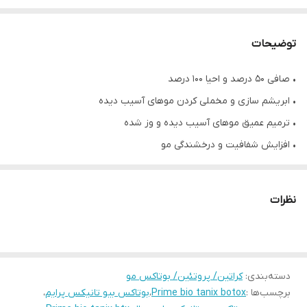
توضیحات
• صافی ۵۰ درصد و احیا ۱۰۰ درصد
• ابریشم سازی و مخملی کردن موهای آسیب دیده
• ترمیم عمیق موهای آسیب دیده و وز شده
• افزایش شفافیت و درخشندگی مو
• تعدیل ضخامت موها و بازگشت به حالت طبیعی
• مخصوص موهای کم پشت و کدر، دکلره و دمیج، بشدت آسیب دیده،
نظرات
کشسان، وز و دارای موخوره
• دارای ساختار لیپیدی جهت درمان موها با آسیب بسیار بالا
• دارای پیگمنت سفید
دسته‌بندی
:
کراتین/ پروتئین/ بوتاکس مو
• مناسب برای انواع تراپی‌ها ( پس تراپی، پیش تراپی، تراپی سرد )
برچسب‌ها :
Prime bio tanix botox
،
بوتاکس بیو تانیکس پرایم
،
• ماندگاری صافی ۵ ماه، احیا دائم