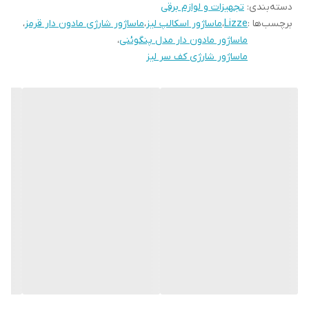
• ضد آب
دسته‌بندی
:
تجهیزات و لوازم برقی
برچسب‌ها :
Lizze
،
ماساژور اسکالپ لیز
،
ماساژور شارژی مادون دار قرمز
،
• طراحی گرد برای آسان گرفتن ماساژور
ماساژور مادون دار مدل پنگوئنی
،
ماساژور شارژی کف سر لیز