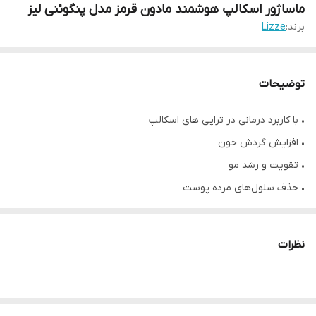
ماساژور اسکالپ هوشمند مادون قرمز مدل پنگوئنی لیز
برند:
Lizze
توضیحات
• با کاربرد درمانی در تراپی های اسکالپ
• افزایش گردش خون
• تقویت و رشد مو
• حذف سلول‌های مرده پوست
• جذب بهتر محصولات مراقبتی مو
• درمان میگرن و سردرد
نظرات
• دارای ۴ پایه سیلیکونی ماساژ
• در دو مدل دارای مادون قرمز و بدون مادون قرمز
• دارای باطری (لیتیوم یونی) قابل شارژ