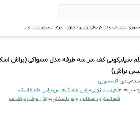
سوری
تجهیزات و لوازم برقی
روغن، محلول، سرم، اسپری، ویال و ...
لم سیلیکونی کف سر سه طرفه مدل مسواکی (براش اسک
یس براش)
ته‌بندی
:
اکسسوری
چسب‌ها :
قلم سیلیکونی
،
براش ماسک
،
فیس براش
،
قلم ماسک
،
قلم اسکراب اسکالپ
،
براش اسکالپ
،
براش مواد زنیکف سر