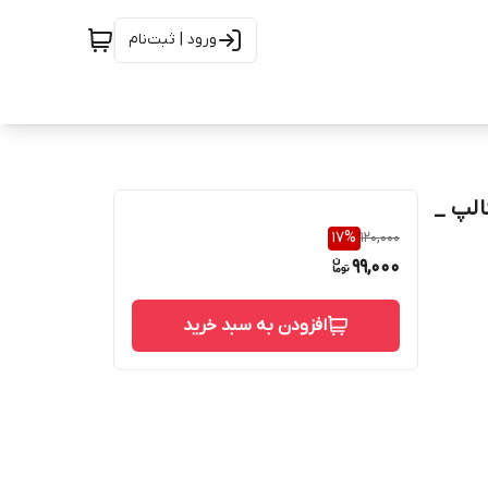
ورود | ثبت‌نام
الپ _
17
%
120,000
99,000
افزودن به سبد خرید