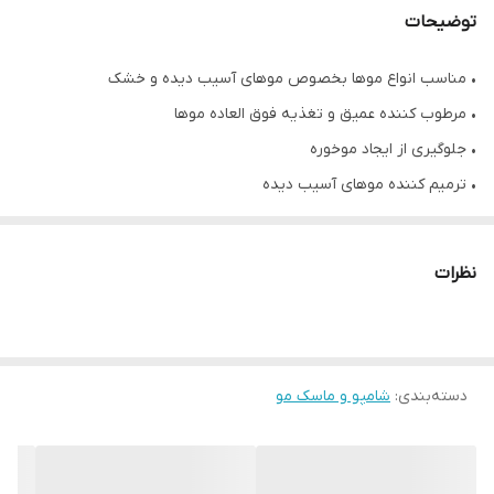
توضیحات
• مناسب انواع موها بخصوص موهای آسیب دیده و خشک
• مرطوب کننده عمیق و تغذیه فوق العاده موها
• جلوگیری از ایجاد موخوره
• ترمیم کننده موهای آسیب دیده
• حاوی روغن آرگان
• بدون سولفات، پارابن و سدیم
نظرات
• مناسب برای موها بعد از کراتین ، پروتئین و …
• حجم ۸۰۰ میلی لیتر
• محصول کشور برزیل
دسته‌بندی
:
شامپو و ماسک مو