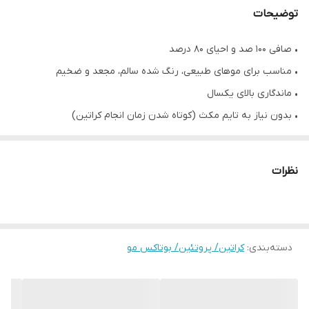
توضیحات
• صافی ۱۰۰ صد و احیای ۸۰ درصد
• مناسب برای موهای طبیعی، رنگ شده سالم، مجعد و ضخیم
• ماندگاری بالای یکسال
• بدون نیاز به تایم مکث (کوتاه شدن زمان انجام کراتین)
• بدون نیاز به شامپو قلیایی و ماسک تثبیت
• بدون بو و گاز
نظرات
• بدون فرمالدهید
• حجم ۱۰۰۰ میلی لیتر
• محصول کشور برزیل
دسته‌بندی
:
کراتین/ پروتئین/ بوتاکس مو