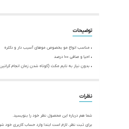
توضیحات
• مناسب انواع مو بخصوص موهای آسیب دار و دکلره
• احیا و صافی ۱۰۰ درصد
• بدون نیاز به تایم مکث (کوتاه شدن زمان انجام کراتین
• بدون نیاز به پیش تراپی
• بدون نیاز به شامپو قلیایی و ماسک تثبیت
• حاوی پلکس و رفع کامل کشسانی مو
نظرات
• حاوی کراتین، پروتئین، کلاژن، هیدروتین و پلکس
• ماندگاری بالای یکسال
شما هم درباره این محصول نظر خود را بنویسید.
• حجم ۱۰۰۰ میلی لیتر
برای ثبت نظر، لازم است ابتدا وارد حساب کاربری خود شو