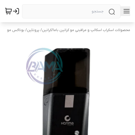
محصولات اسکراب اسکالپ و مراقبتی مو کراتین باما
/
کراتین/ پروتئین/ بوتاکس مو