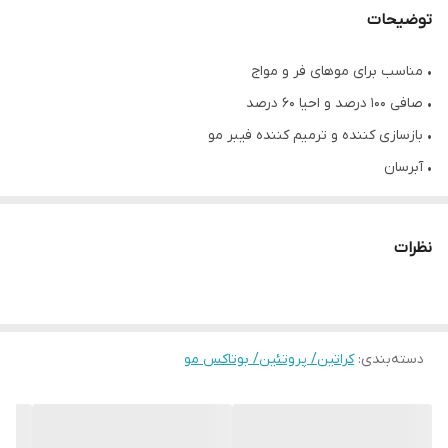
توضیحات
• مناسب برای موهای فر و مواج
• صافی ۱۰۰ درصد و احیا ۶۰ درصد
• بازسازی کننده و ترمیم کننده فیبر مو
• آبرسان
• حاوی ویتامین ها و اسیدهای چرب
• حجم ۸۵۰ میل
نظرات
• محصول کشور برزیل
دسته‌بندی
:
کراتین/ پروتئین/ بوتاکس مو