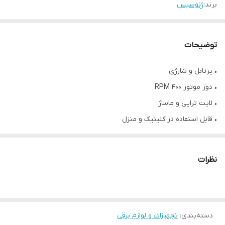
برند:
ژنوسیس
توضیحات
• پرتابل و شارژی
• دور موتور ۴۰۰ RPM
• لایت تراپی و ماساژ
• قابل استفاده در کلینیک و منزل
• ساخت کره جنوبی
این محصول پرتابل با طراحی بدنه‌ی استثنایی را می‌توانید در سالن و یا
نظرات
منزل بدون نیاز به تخصص مزوتراپی یا میکرونیدلینگ استفاده کنید.
دستگاه حاوی یک کارتریج (استامپ) میکرونیدلینگ است که در مرکز قرار
می‌گیرد. پس از روشن شدن دستگاه، این کارتریج دقیقا مانند یک درماپن
دسته‌بندی
:
تجهیزات و لوازم برقی
پیشرفته شروع به حرکت می‌کند و با پانچ اسکالپ، خراش‌های کوچکی در