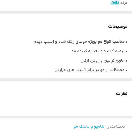
برند:
Bella
توضیحات
•
مناسب انواع مو بویژه
موهای رنگ شده و آسیب دیده
• ترمیم کننده و تغذیه کننده مو
• حاوی کراتین و روغن آرگان
• محافظت از مو در برابر آسیب های حرارتی
• ایجاد نرمی و درخشندگی مو
•
بدون پارابن، مواد معدنی و SLS/SLES
نظرات
• حجم ۱۰۰۰ میلی لیتر
• محصول کشور ایتالیا
دسته‌بندی
:
شامپو و ماسک مو