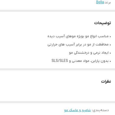
برند:
Bella
توضیحات
• مناسب انواع مو بویژه موهای آسیب دیده
• محافظت از مو در برابر آسیب های حرارتی
• ایجاد نرمی و درخشندگی مو
• بدون پارابن، مواد معدنی و SLS/SLES
• حجم ۱۰۰۰ میلی لیتر
• محصول کشور ایتالیا
نظرات
دسته‌بندی
:
شامپو و ماسک مو