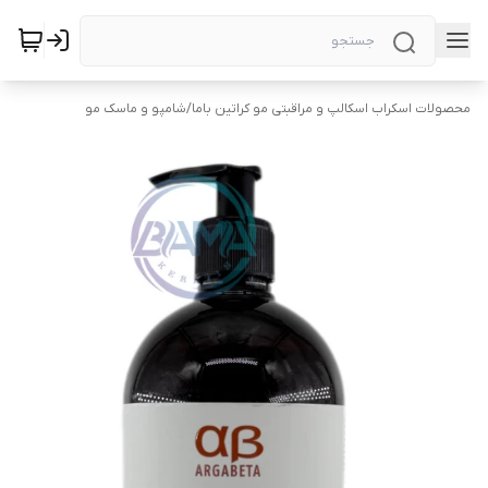
محصولات اسکراب اسکالپ و مراقبتی مو کراتین باما
/
شامپو و ماسک مو