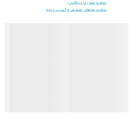
شامپو سم زدا دیتاکس
،
شامپو موهای ضعیف و آسیب دیده