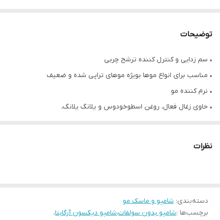
توضیحات
• سم زدایی و کنترل کننده ترشح چربی
• مناسب برای انواع موها بویژه موهای تراپی شده و ضعیف
• نرم کننده مو
• حاوی زغال فعال، روغن اسطوخودوس و یلانگ یلانگ،
• کاملا گیاهی
• فاقد سولفات، سیلیکون، رنگدانه های مصنوعی و روغن های معدنی
نظرات
• دارای فرمولاسیون ملایم
• حجم ۱۰۰۰ میلی لیتر
• محصول کشور ایتالیا
دسته‌بندی
:
شامپو و ماسک مو
برچسب‌ها :
شامپو بدون سولفات
،
شامپو دیکسون آرگابتا
،