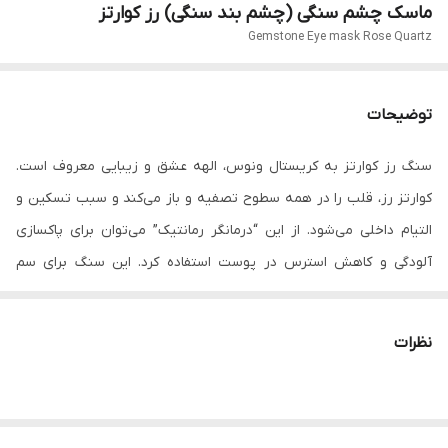
ماسک‌ چشم سنگی (چشم بند سنگی) رز کوارتز
Gemstone Eye mask Rose Quartz
توضیحات
سنگ رز کوارتز به کریستال ونوس، الهه عشق و زیبایی معروف است.
کوارتز رز، قلب را در همه سطوح تصفیه و باز می‌کند و سبب تسکین و
التیام داخلی می‌شود. از این “درمانگر رمانتیک” می‌توان برای پاکسازی
آلودگی و کاهش استرس در پوست استفاده کرد. این سنگ برای سم
زدایی، کاهش خطوط و چین و چروک ها و تخلیه سموم و انرژی منفی
مناسب است.
نظرات
این سنگ می‌تواند به کاهش التهاب‌ها، تقویت خونرسانی، بهبود ظاهر
چروک‌ها، و افزایش تجدیدسلول‌های پوست کمک کند.