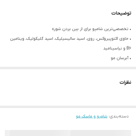
توضیحات
• تخصصی‌ترین شامپو برای از بین بردن شوره
• حاوی اکتوپیروکس، روی، اسید سالیسیلیک، اسید گلیکولیک، ویتامین
B6 و نیاسینامید
• آبرسان مو
• رفع کامل شوره‌های چرب و خشک
• درخشان کننده مو
نظرات
• تقویت کننده و محرک رشد مو
• ضخیم کننده موها
• سازگار با pH پوست و ضد حساسیت
دسته‌بندی
:
• فاقد سولفات، پارابن
شامپو و ماسک مو
• حجم ۲۰۰ میلی لیتر
• محصول کشور ترکیه