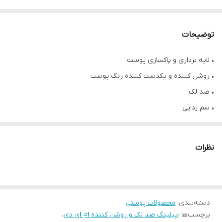
توضیحات
• لایه برداری و پاکسازی پوست
• روشن کننده و یکدست کننده رنگ پوست
• ضد لک
• سم زدایی
• حاوی اسید لاکتیک، اسید گلیکولیک، کمپلکس چای ترینیتی، عصاره
شیرین بیان و انگور خرس
نظرات
• حجم ۱۲۰ میلی لیتر
• محصول کشور آمریکا
دسته‌بندی
:
محصولات پوستی
برچسب‌ها :
پیلینگ ضد لک و روشن کننده ام ای دی
،