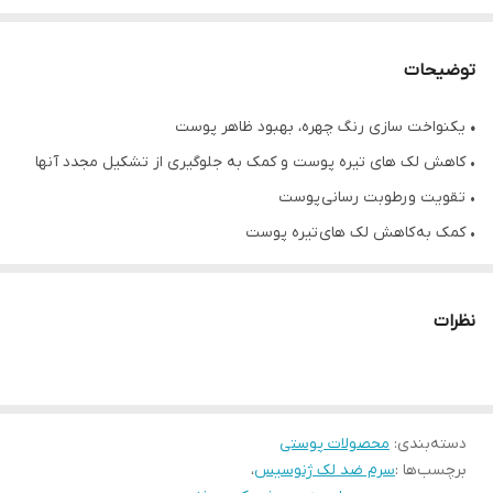
توضیحات
•
یکنواخت سازی رنگ چهره، بهبود ظاهر پوست
• کاهش لک های تیره پوست و کمک به جلوگیری از تشکیل مجدد آنها
• تقویت و رطوبت رسانی پوست
• کمک به کاهش لک های تیره پوست
• افزایش شفافیت و درخشندگی پوست
• حاوی نیاسینامید، ماکادمیا تیمافلیا، آلانتوئین، عصاره کدو تنبل پانتنول،
نظرات
عصاره برگ ازگیل ژاپنی، عصاره نعناع و ریشه شیرین بیان
• حجم ۳۰ میلی لیتر
• محصول کشور کره جنوبی
دسته‌بندی
:
محصولات پوستی
برچسب‌ها :
سرم ضد لک ژنوسیس
،