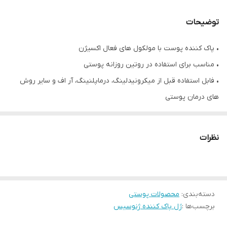
توضیحات
• پاک کننده پوست با مولکول های فعال اکسیژن
• مناسب برای استفاده در روتین روزانه پوستی
• فابل استفاده قبل از میکرونیدلینگ، درماپلنینگ، آر اف و سایر روش
های درمان پوستی
• رفع سموم و آلودگی های پوستی
• جوانساز و روشن کننده پوست
نظرات
• pH: ۵.۸
• حجم ۵۰۰ میلی لیتر
• محصول کشور کره جنوبی
دسته‌بندی
:
محصولات پوستی
برچسب‌ها :
ژل پاک کننده ژنوسیس