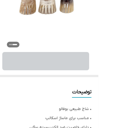
توضیحات
• شاخ طبیعی بوفالو
• مناسب برای ماساژ اسکالپ
• دارای خاصیت ضد الکتریسیته ساکن