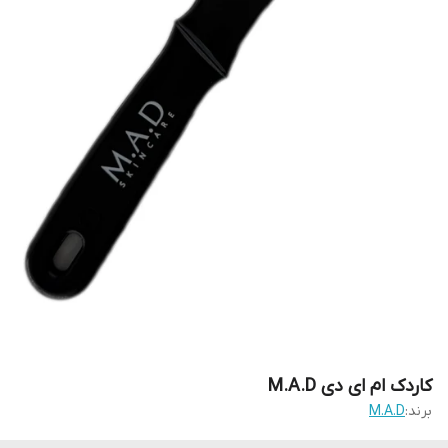
کاردک ام ای دی M.A.D
برند:
M.A.D