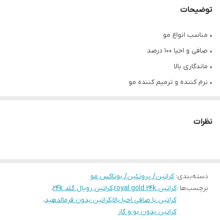
توضیحات
• مناسب انواع مو
• صافی و احیا ۱۰۰ درصد
• ماندگاری بالا
• نرم کننده و ترمیم کننده مو
• شاین بسیار بالا
• رفع خشکی مو
نظرات
• بدون بو و گاز
• حجم ۵۰۰ میلی لیتر
دسته‌بندی
:
کراتین/ پروتئین/ بوتاکس مو
برچسب‌ها :
کراتین royal gold 24k
،
کراتین رویال گلد 24k
،
کراتین با صافی احیا بالا
،
کراتین بدون فرمالدهید
،
کراتین بدون بو و گاز