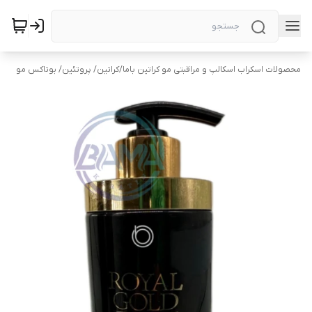
محصولات اسکراب اسکالپ و مراقبتی مو کراتین باما
/
کراتین/ پروتئین/ بوتاکس مو