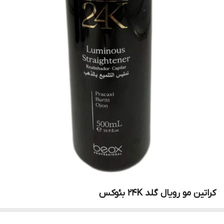
کراتین مو رویال گلد ۲۴K بئوکس