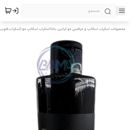
محصولات اسکراب اسکالپ و مراقبتی مو کراتین باما
/
اسکراب اسکالپ مو (اسکراب،فلویی