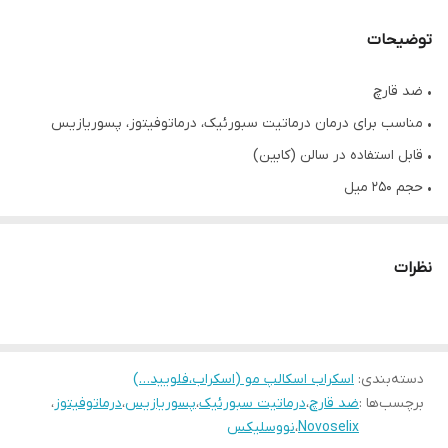
توضیحات
• ضد قارچ
• مناسب برای درمان درماتیت سبورئیک، درماتوفیتوز، پسوریازیس
• قابل استفاده در سالن (کابین)
• حجم ۲۵۰ میل
درباره محصول :
این تونیک برای درمان عفونت های قارچی اسکالپ در
کوتاه ترین زمان کمک کرده و از انتقال آن جلوگیری می کند.
نظرات
دسته‌بندی
:
اسکراب اسکالپ مو (اسکراب،فلویید…)
برچسب‌ها :
ضد قارچ
،
درماتیت سبورئیک
،
پسوریازیس
،
درماتوفیتوز
،
Novoselix
،
نووسلیکس