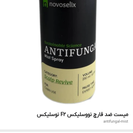
میست ضد قارچ نووسلیکس F2 نوسلیکس
antifungal-mist