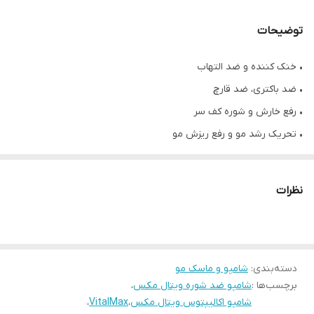
توضیحات
• خنک کننده و ضد التهاب
• ضد باکتری، ضد قارچ
• رفع خارش و شوره کف سر
• تحریک رشد مو و رفع ریزش مو
• پاکسازی کف سر از چربی و آلودگی ها
• حاوی جنسینگ، زنجبیل و اکالیپتوس
نظرات
• حجم ۸۰۰ میلی لیتر
دسته‌بندی
:
شامپو و ماسک مو
برچسب‌ها :
شامپو ضد شوره ویتال مکس
،
شامپو اکالیپتوس ویتال مکس
،
VitalMax
،