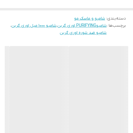
• دارای فرمولاسیون ارگانیک و وگان
• حجم ۱۰۰۰ میلی لیتر
دسته‌بندی
:
شامپو و ماسک مو
برچسب‌ها :
شامپوPURIFYING اوری گرین
،
شامپو ۱۰۰۰ میل اوری گرین
،
• محصول کشور ایتالیا
شامپو ضد شوره اوری گرین