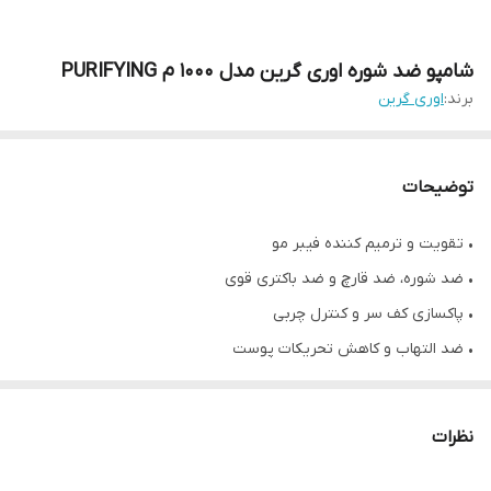
شامپو ضد شوره اوری گرین مدل ۱۰۰۰ م PURIFYING
برند:
اوری گرین
توضیحات
• تقویت و ترمیم کننده فیبر مو
• ضد شوره، ضد قارچ و ضد باکتری قوی
• پاکسازی کف سر و کنترل چربی
• ضد التهاب و کاهش تحریکات پوست
• آبرسان و درخشان کننده مو
• حاوی پیروکتون الامین، پروتئین هیدرولیز شده برنج، عصاره باباآدم و
نظرات
بیدمشک، روغن هیپ رز و ...
• فاقد SLS و SLES، پارابن، روغن معدنی و سیلیکون