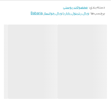
دسته‌بندی
:
• محصول کشور اسپانیا
محصولات پوستی
برچسب‌ها :
ویال رتینول باباریا
،
ویال جوانساز
،
Babaria