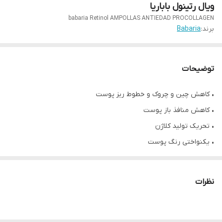
ویال رتینول باباریا
babaria Retinol AMPOLLAS ANTIEDAD PROCOLLAGEN
برند:
Babaria
توضیحات
• کاهش چین و چروک و خطوط ریز پوست
• کاهش منافذ باز پوست
• تحریک تولید کلاژن
• یکنواختی رنگ پوست
• جوانساز لایه های عمیق تر پوست
• محافظت از پوست در برابر آسیب های محیطی
نظرات
• جلوگيري از پیری زودرس
• حاوی پپتید، محرک کلاژن، ویتامین B5, E, A
• حاوی ۵ ویال ۲ میلی لیتری