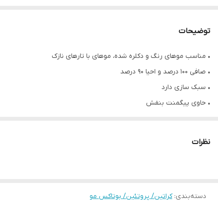
توضیحات
• مناسب موهای رنگ و دکلره شده، موهای با تارهای نازک
• صافی ۱۰۰ درصد و احیا ۹۰ درصد
• سبک سازی دارد
• حاوی پیگمنت بنفش
• از بین بردن زردی و حفظ رنگ بلوند مو
• دارای روغن آکای بری
نظرات
• بدون بو، گاز و فرمالدهید
• ماندگاری بالای یکسال
• حجم ۱ لیتر
دسته‌بندی
:
• محصول کشور برزیل
کراتین/ پروتئین/ بوتاکس مو