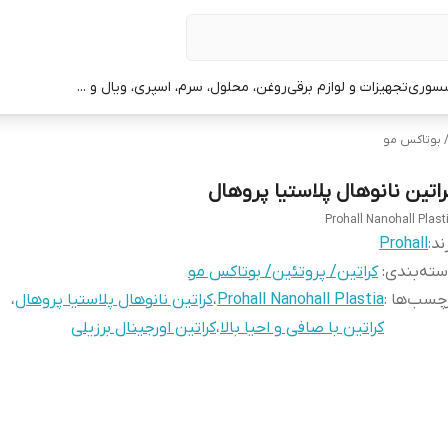
سوری
تجهیزات و لوازم برقی
روغن، محلول، سرم، اسپری، ویال و ...
/ بوتاکس مو
راتین نانوهال پلاستیا پروهال
Prohall Nanohall Plast
ند:
Prohall
ته‌بندی
:
کراتین/ پروتئین/ بوتاکس مو
چسب‌ها :
Prohall Nanohall Plastia
،
کراتین نانوهال پلاستیا پروهال
،
کراتین با صافی و احیا بالا
،
کراتین اورجینال برزیلی