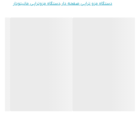
دستگاه مزو تراپی صفحه دار
،
دستگاه مزوتراپی مانیتودار
حل میکند تا پوست را صاف، نرم، روشن و هیدراته کند. همچنین برای
ناحیه سر باعث جلوگیری از ریزش مو و تحریک رشد مو میگردد.