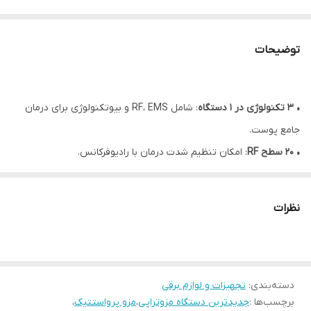
توضیحات
• ۳ تکنولوژی در ۱ دستگاه
: شامل RF، EMS و بیوتکنولوژی برای درمان
جامع پوست.
• ۲۰ سطح RF
: امکان تنظیم شدت درمان با رادیوفرکانس.
• ۹ سطح EMS
: تقویت و تحریک عضلات برای درمان بهتر.
• ۱۰ سطح سرعت
: تنظیم سرعت برای درمان‌های مختلف.
نظرات
• قابلیت عملکرد تمیزکننده اتوماتیک در حین کار
• بدون سوزن و بدون درد
: استفاده ایمن و راحت بدون درد و عوارض
جانبی با نیدل‌های نانو
دسته‌بندی
:
تجهیزات و لوازم برقی
• بهبود نفوذ مواد مغذی به پوست:
مشکلات مختلف ناشی از کمبود
برچسب‌ها :
جدیدترین دستگاه مزوتراپی
،
مزو پرواستتیک
،
رطوبت مانند افتادگی پوست، لکه های تیره، چین و چروک، آکنه و زبری را