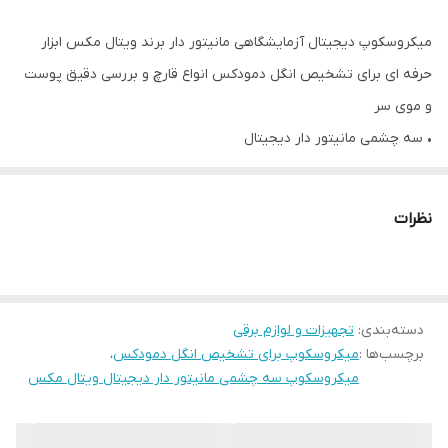
میکروسکوپ دیجیتال آزمایشگاهی مانیتور دار برند ویتال مکس ابزار
حرفه ای برای تشخیص انگل دمودکس انواع قارچ و بررسی دقیق پوست
و موی سر
• سه چشمی مانیتور دار دیجیتال
• دارای ۴ لنز شیئی قابل تنظیم
• تنظیم محل لنز چشمی ها و دیوپتر
نظرات
• دارای دیافراگم کندانسور و نور LED
• اتصال مستقیم به برق شهری
• همراه با دفترچه راهنمای تشخیص بیماری
دسته‌بندی
:
تجهیزات و لوازم برقی
برچسب‌ها :
میکروسکوپ برای تشخیص انگل دمودکس
،
میکروسکوپ سه چشمی مانیتور دار دیجیتال ویتال مکس