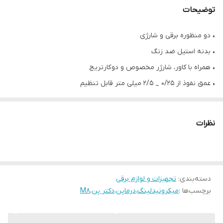
توضیحات
• دو منظوره برقی و شارژی
• بدنه استیل ضد زنگ
• همراه با کاور، شارژر مخصوص و دو کارتریج
• عمق نفوذ از ۰/۲۵ _ ۲/۵ میلی متر قابل تنظیم
• دارای 6 سطح تغییر سرعت
• قابل استفاده در منزل،کلینیک و سالنهای زیبایی
نظرات
• کلاژنساز و شفاف کننده پوست
• جوانسازی و لیفت پوست صورت
• از بین برنده مشکلات پوستی مانند جای آکنه، اسکار و منافذ باز
دسته‌بندی
:
• افزایش جذب داروها
تجهیزات و لوازم برقی
برچسب‌ها :
میکرونیدلینگ
،
درماپن
،
دکتر پن
،
M8