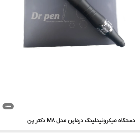
دستگاه میکرونیدلینگ درماپن مدل M8 دکتر پن