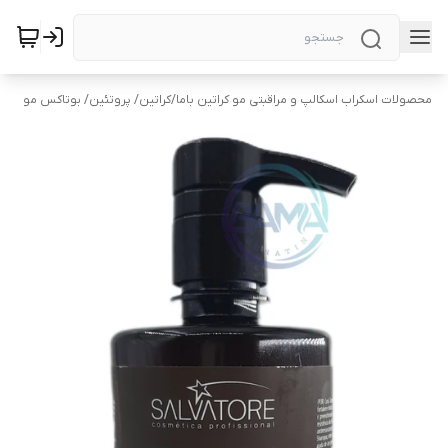
محصولات اسکراب اسکالپ و مراقبتی مو کراتین باما
/
کراتین/ پروتئین/ بوتاکس مو