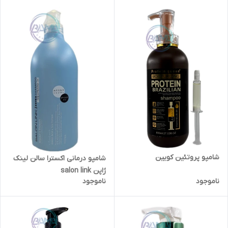
شامپو پروتئین کویین
شامپو درمانی اکسترا سالن لینک
ژاپن salon link
ناموجود
ناموجود