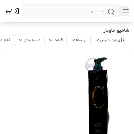
شامپو خاویار
پربازدیدترین
برندها
قیمت
دسته‌بندی
فقط م