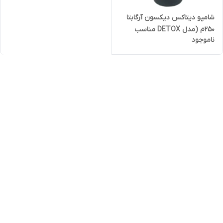
شامپو دیتاکس دیکسون آرگابتا
۲۵۰م (مدل DETOX مناسب
ناموجود
موهای ضعیف)