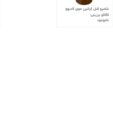
شامپو قبل کراتین موی کادیوو
کاکائو برزیلی
ناموجود