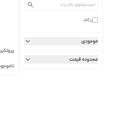
رزگلد
موجودی
پروتئین
محدوده قیمت
ناموجود