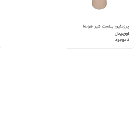
پروتئین پلاست هیر هونما
اورجینال
ناموجود