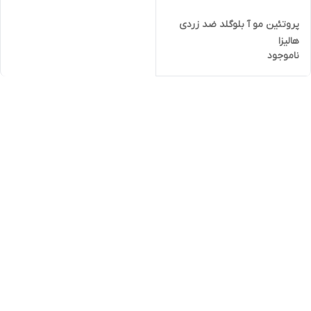
پروتئین‌ مو آ بلوگلد ضد زردی
هالیزا
ناموجود