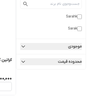
Sarahk
Sarak
موجودی
کراتین ک
محدوده قیمت
00,000